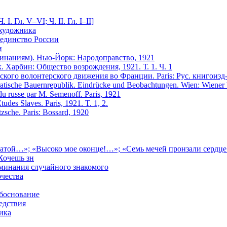
. Гл. V–VI; Ч. II. Гл. I–II]
 художника
единство России
и
инаниям). Нью-Йорк: Народоправство, 1921
. Харбин: Общество возрождения, 1921. Т. 1. Ч. 1
ского волонтерского движения во Франции. Paris: Рус. книгоизд-
ratische Bauernrepublik. Eindrücke und Beobachtungen. Wien: Wiener
u russe par M. Semenoff. Paris, 1921
udes Slaves. Paris, 1921. T. 1, 2.
zsche. Paris: Bossard, 1920
латой…»; «Высоко мое оконце!…»; «Семь мечей пронзали серд
Хочешь зн
оминания случайного знакомого
рчества
обоснование
едствия
ика