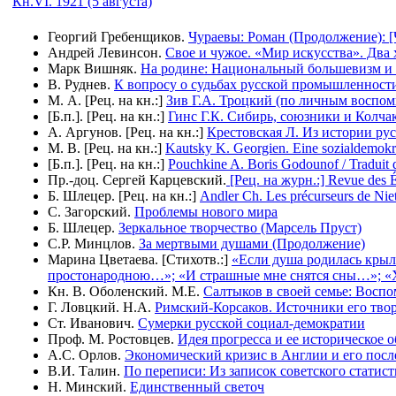
Кн.VI. 1921 (5 августа)
Георгий Гребенщиков.
Чураевы: Роман (Продолжение): [Ч. I
Андрей Левинсон.
Свое и чужое. «Мир искусства». Два
Марк Вишняк.
На родине: Национальный большевизм и 
В. Руднев.
К вопросу о судьбах русской промышленност
М. А. [Рец. на кн.:]
Зив Г.А. Троцкий (по личным воспом
[Б.п.]. [Рец. на кн.:]
Гинс Г.К. Сибирь, союзники и Колчак
А. Аргунов. [Рец. на кн.:]
Крестовская Л. Из истории рус
М. В. [Рец. на кн.:]
Kautsky K. Georgien. Eine sozialdemok
[Б.п.]. [Рец. на кн.:]
Pouchkine A. Boris Godounof / Traduit d
Пр.-доц. Сергей Карцевский.
[Рец. на журн.:] Revue des Ét
Б. Шлецер. [Рец. на кн.:]
Andler Ch. Les précurseurs de Niet
С. Загорский.
Проблемы нового мира
Б. Шлецер.
Зеркальное творчество (Марсель Пруст)
С.Р. Минцлов.
За мертвыми душами (Продолжение)
Марина Цветаева. [Стихотв.:]
«Если душа родилась кры
простонародною…»; «И страшные мне снятся сны…»; «
Кн. В. Оболенский. М.Е.
Салтыков в своей семье: Восп
Г. Ловцкий. Н.А.
Римский-Корсаков. Источники его тво
Ст. Иванович.
Сумерки русской социал-демократии
Проф. М. Ростовцев.
Идея прогресса и ее историческое 
А.С. Орлов.
Экономический кризис в Англии и его посл
В.И. Талин.
По переписи: Из записок советского статист
Н. Минский.
Единственный светоч