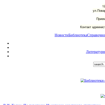
1
ул.Пова
Прием
Контакт админист
Новости
Библиотека
Справочно
Литературн