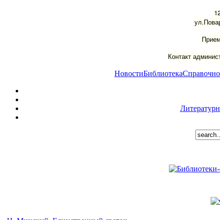
1
ул.Пова
Прием
Контакт админист
Новости
Библиотека
Справочно
Литературн