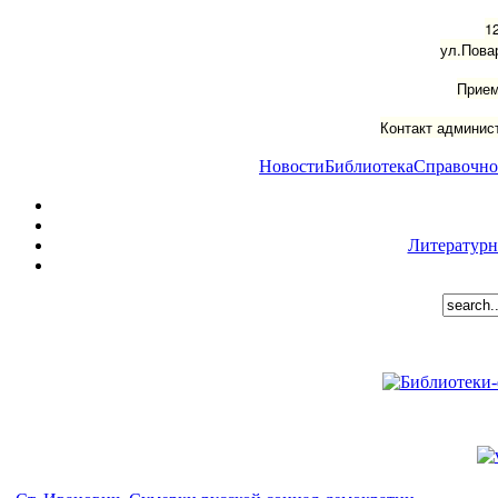
1
ул.Пова
Прием
Контакт админист
Новости
Библиотека
Справочно
Литературн