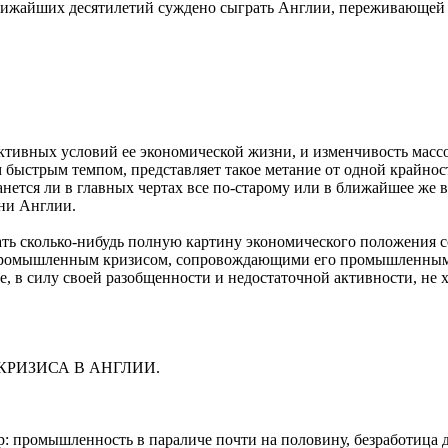
ближайших десятилетий суждено сыграть Англии, переживающей
тивных условий ее экономической жизни, и изменчивость массо
быстрым темпом, представляет такое метание от одной крайности 
анется ли в главных чертах все по-старому или в ближайшее же
ни Англии.
 дать сколько-нибудь полную картину экономического положения 
 промышленным кризисом, сопровождающими его промышленными 
ще, в силу своей разобщенности и недостаточной активности, не
РИЗИСА В АНГЛИИ.
 промышленность в параличе почти на половину, безработица д