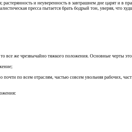
; растерянность и неуверенность в завтрашнем дне царят и в пра
истическая пресса пытается брать бодрый тон, уверяя, что худ
, то все же чрезвычайно тяжкого положения. Основные черты э
жение;
почти по всем отраслям, частью совсем увольняя рабочих, част
ожения: