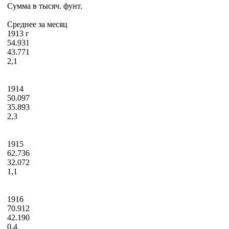
Сумма в тысяч. фунт.
Среднее за месяц
1913 г
54.931
43.771
2,1
1914
50.097
35.893
2,3
1915
62.736
32.072
1,1
1916
70.912
42.190
0,4