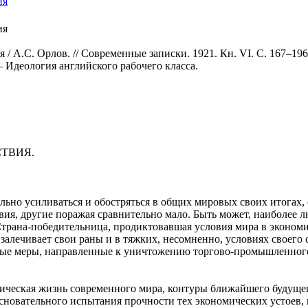
ия
ия
 / А.С. Орлов. // Современные записки. 1921. Кн. VI. С. 167–1
– Идеология английского рабочего класса.
ТВИЯ.
льно усиливаться и обостряться в общих мировых своих итогах,
твия, другие поражая сравнительно мало. Быть может, наиболее
трана-победительница, продиктовавшая условия мира в экономич
алечивает свои раны и в тяжких, несомненно, условиях своего 
зные меры, направленные к уничтожению торгово-промышленного
мическая жизнь современного мира, контуры ближайшего будущ
сновательного испытания прочности тех экономических устоев, 