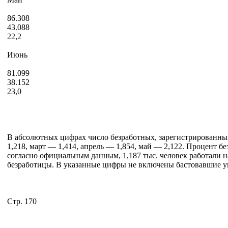
86.308
43.088
22,2
Июнь
81.099
38.152
23,0
В абсолютных цифрах число безработных, зарегистрированных
1,218, март — 1,414, апрель — 1,854, май — 2,122. Процент бе
согласно официальным данным, 1,187 тыс. человек работали н
безработицы. В указанные цифры не включены бастовавшие угл
Стр. 170