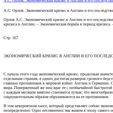
А.С. Орлов. Экономический кризис в Англии и его последств
А.С. Орлов. Экономический кризис в Англии и его последств
Орлов А.С. Экономический кризис в Англии и его последствия
кризиса в Англии. – Экономическая борьба в период кризиса. 
Стр. 167
ЭКОНОМИЧЕСКИЙ КРИЗИС В АНГЛИИ И ЕГО ПОСЛЕДС
С начала этого года экономический кризис, продолжая значите
отдельным странам, в одних достигая размеров грозного бедс
главных противников в мировой войне: Англии и Германии. С
мира. Поверженный же ниц враг ее с необычайной быстротой з
с каждым месяцем заметно становятся лучше; что многообра
сокрушительным образом обрушиваются на ее противников.
В том невероятном хаосе, который представляет собою эконо
неопределенно. Одно несомненно: мы живем в эпоху самого о