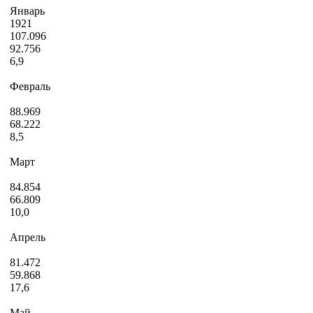
Январь
1921
107.096
92.756
6,9
Февраль
88.969
68.222
8,5
Март
84.854
66.809
10,0
Апрель
81.472
59.868
17,6
Май