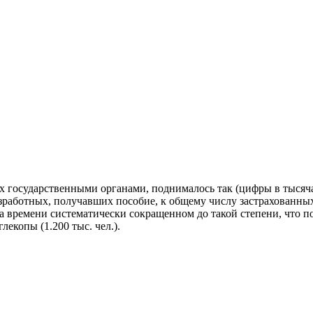
 государственными органами, поднималось так (цифры в тысячах
зработных, получавших пособие, к общему числу застрахованных о
а времени систематически сокращенном до такой степени, что по
екопы (1.200 тыс. чел.).