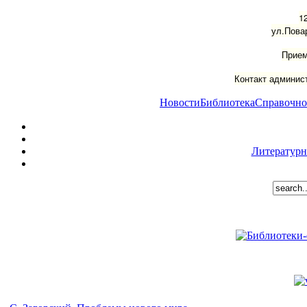
1
ул.Пова
Прием
Контакт админист
Новости
Библиотека
Справочно
Литературн