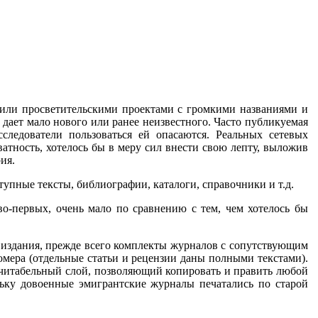
 или просветительскими проектами с громкими названиями и
дает мало нового или ранее неизвестного. Часто публикуемая
следователи пользоваться ей опасаются. Реальных сетевых
ватность, хотелось бы в меру сил внести свою лепту, выложив
ия.
упные тексты, библиографии, каталоги, справочники и т.д.
во-первых, очень мало по сравнению с тем, чем хотелось бы
.
е издания, прежде всего комплекты журналов с сопутствующим
омера (отдельные статьи и рецензии даны полными текстами).
 читабельный слой, позволяющий копировать и править любой
ольку довоенные эмигрантские журналы печатались по старой