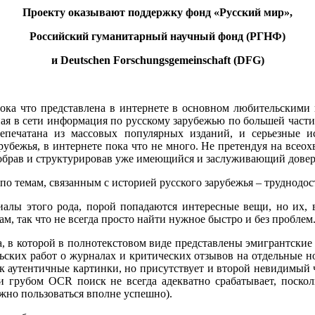
Проекту оказывают поддержку фонд «Русский мир»,
Российский гуманитарный научный фонд (РГНФ)
и Deutschen Forschungsgemeinschaft (DFG)
пока что представлена в интернете в основном любительскими
я в сети информация по русскому зарубежью по большей части 
епечатана из массовых популярных изданий, и серьезные ис
рубежья, в интернете пока что не много. Не претендуя на всеох
 собрав и структурировав уже имеющийся и заслуживающий довер
 темам, связанным с историей русского зарубежья – труднодост
иалы этого рода, порой попадаются интересные вещи, но их, 
м, так что не всегда просто найти нужное быстро и без проблем
а, в которой в полнотекстовом виде представлены эмигрантски
ских работ о журналах и критических отзывов на отдельные н
ак аутентичные картинки, но присутствует и второй невидимый
ри грубом OCR поиск не всегда адекватно срабатывает, поск
жно пользоваться вполне успешно).