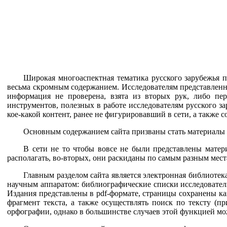
Широкая многоаспектная тематика русского зарубежья 
весьма скромным содержанием. Исследователям представленна
информация не проверена, взята из вторых рук, либо пер
инструментов, полезных в работе исследователям русского за
кое-какой контент, ранее не фигурировавший в сети, а также
Основным содержанием сайта призваны стать материалы по
В сети не то чтобы вовсе не были представлены матер
располагать, во-вторых, они раскиданы по самым разным места
Главным разделом сайта является электронная библиотек
научным аппаратом: библиографические списки исследователь
Издания представлены в pdf-формате, страницы сохранены к
фрагмент текста, а также осуществлять поиск по тексту (п
орфографии, однако в большинстве случаев этой функцией мо