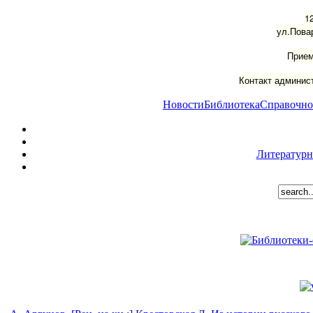
1
ул.Пова
Прием
Контакт админист
Новости
Библиотека
Справочно
Литературн