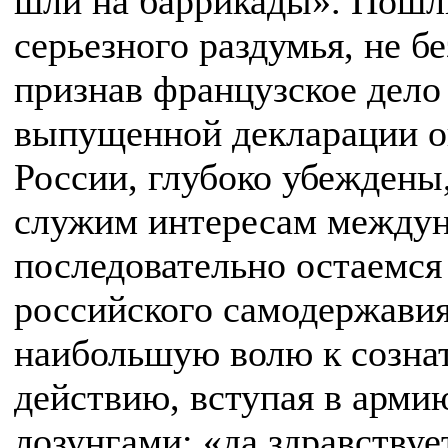
шли на баррикады». Пошли
серьезного раздумья, не б
признав французское дело
выпущенной декларации о
России, глубоко убеждены,
служим интересам междун
последовательно остаемс
российского самодержавия
наибольшую волю к созна
действию, вступая в арми
лозунгами: «да здравствуе