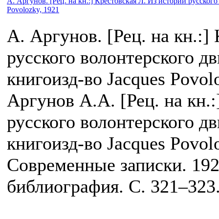
А. Аргунов. [Рец. на кн.:] Крестовская Л. Из истории русског
Povolozky, 1921
А. Аргунов. [Рец. на кн.:]
русского волонтерского дв
книгоизд-во Jacques Povol
Аргунов А.А. [Рец. на кн.
русского волонтерского дв
книгоизд-во Jacques Povolo
Современные записки. 192
библиография. С. 321–323