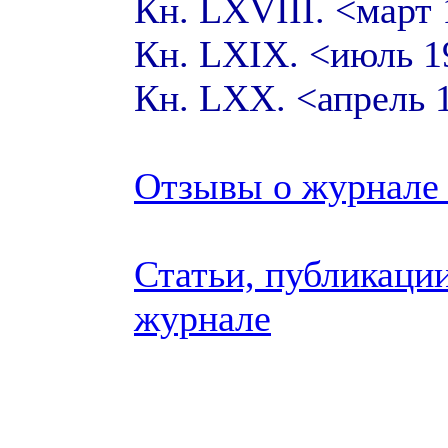
Кн. LXVIII. <март
Кн. LXIX. <июль 
Кн. LXX. <апрель
Отзывы о журнале 
Статьи, публикации
журнале