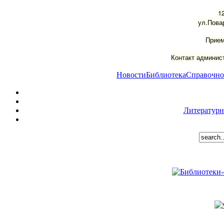
1
ул.Пова
Прием
Контакт админист
Новости
Библиотека
Справочно
Литературн