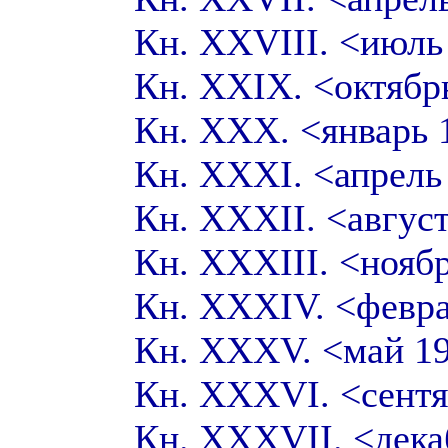
Кн. XXVIII. <июл
Кн. XXIX. <октябр
Кн. XXX. <январь
Кн. XXXI. <апрел
Кн. XXXII. <авгус
Кн. XXXIII. <нояб
Кн. XXXIV. <февр
Кн. XXXV. <май 1
Кн. XXXVI. <сент
Кн. XXXVII. <дек