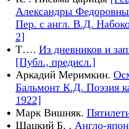
Александры Федоровны 
Пер. с англ. В.Д. Набоко
2]
Т….
Из дневников и зап
[Публ., предисл.]
Аркадий Меримкин.
Осм
Бальмонт К.Д. Поэзия к
1922]
Марк Вишняк.
Пятилет
Шацкий Б. .
Англо-япон