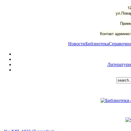
1
ул.Пова
Прием
Контакт админист
Новости
Библиотека
Справочно
Литературн