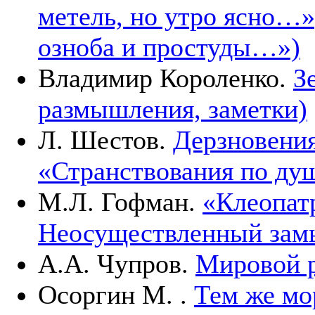
метель, но утро ясно…»
озноба и простуды…»)
Владимир Короленко.
З
размышления, заметки)
Л. Шестов.
Дерзновения
«Странствования по ду
М.Л. Гофман.
«Клеопатр
Неосуществленный зам
А.А. Чупров.
Мировой 
Осоргин М. .
Тем же м