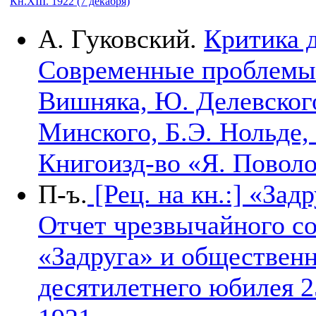
Кн.XIII. 1922 (7 декабря)
А. Гуковский.
Критика д
Современные проблемы: 
Вишняка, Ю. Делевског
Минского, Б.Э. Нольде,
Книгоизд-во «Я. Повол
П-ъ.
[Рец. на кн.:] «Зад
Отчет чрезвычайного с
«Задруга» и общественн
десятилетнего юбилея 25