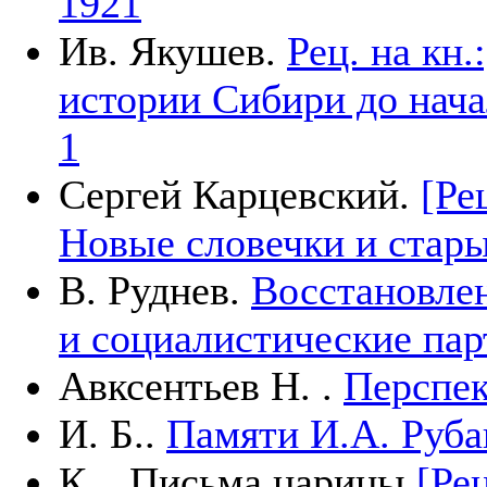
1921
Ив. Якушев.
Рец. на кн
истории Сибири до начал
1
Сергей Карцевский.
[Ре
Новые словечки и старые
В. Руднев.
Восстановлен
и социалистические пар
Авксентьев Н. .
Перспе
И. Б..
Памяти И.А. Руба
К. . Письма царицы
[Ре