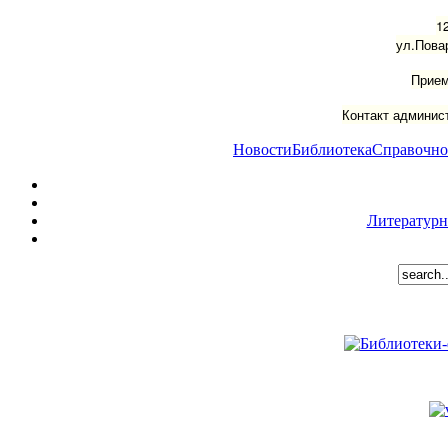
1
ул.Пова
Прием
Контакт админист
Новости
Библиотека
Справочно
Литературн