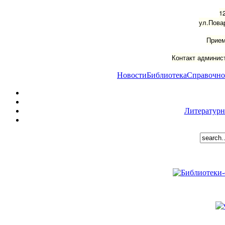
1
ул.Пова
Прием
Контакт админист
Новости
Библиотека
Справочно
Литературн