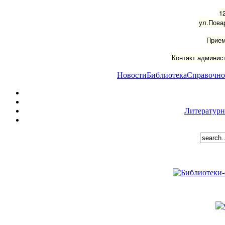
1
ул.Пова
Прием
Контакт админист
Новости
Библиотека
Справочно
Литературн