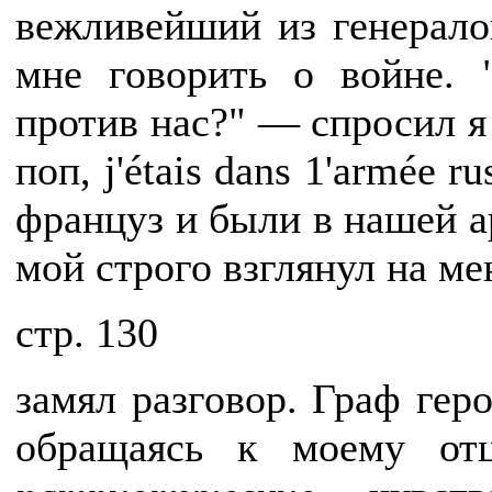
вежливейший из генерало
мне говорить о войне. 
против нас?" — спросил я
поп
, j'
é
tais dans 1'arm
é
e ru
француз и были в нашей а
мой строго взглянул на ме
cтр. 130
замял разговор. Граф геро
обращаясь к моему отц