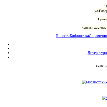
1
ул.Пова
Прием
Контакт админист
Новости
Библиотека
Справочно
Литературн