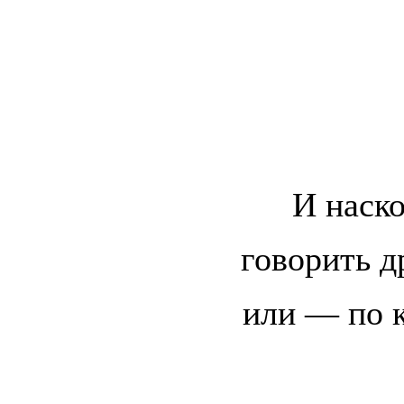
И наско
говорить д
или — по к