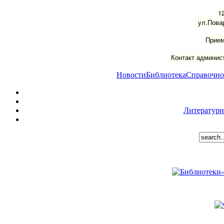
1
ул.Пова
Прием
Контакт админист
Новости
Библиотека
Справочно
Литературн