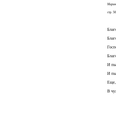
М
арин
c
тр.
50
Благ
Благ
Госп
Благ
И пы
И пы
Еще,
В чу