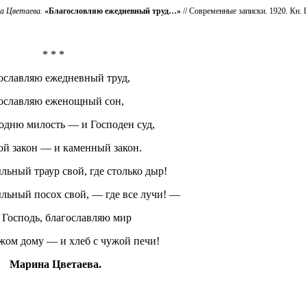
а Цветаева.
«Благословляю ежедневный труд…»
// Современные записки. 1920. Кн.
I
* * *
ославляю ежедневный труд,
ославляю еженощный сон,
одню милость — и Господен суд,
ой закон — и каменный закон.
льный траур свой, где столько дыр!
льный посох свой, — где все лучи! —
 Господь, благославляю мир
жом дому — и хлеб с чужой печи!
Марина Цветаева.