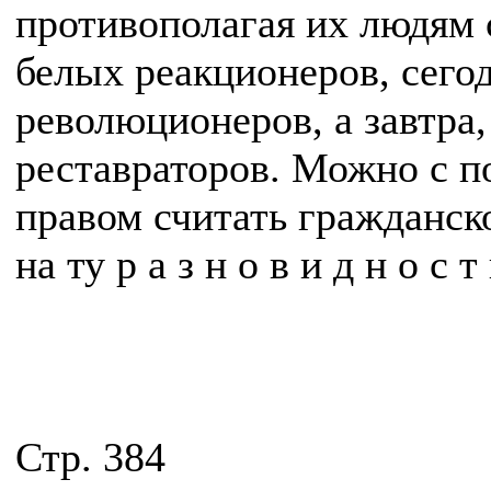
противополагая их людям 
белых реакционеров, сего
революционеров, а завтра
реставраторов. Можно с 
правом считать гражданск
на ту р а з н о в и д н о с 
Стр. 384