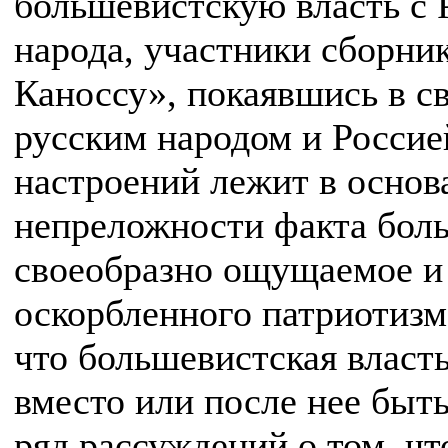
большевистскую власть с 
народа, участники сборни
Каноссу», покаявшись в св
русским народом и Россие
настроений лежит в основ
непреложности факта бол
своеобразно ощущаемое и
оскорбленного патриотизма
что большевистская власт
вместо или после нее быт
ряд рассуждений о том, чт