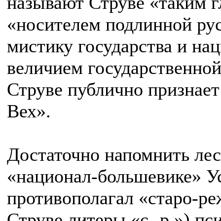
называют Струве «таким 
«носителем подлинной ру
мистику государства и на
величием государственной 
Струве публично признае
Вех».
Достаточно напомнить лес
«национал-большевике» Ус
противополагал «старо-р
Струве литеры «с.-р.») пс