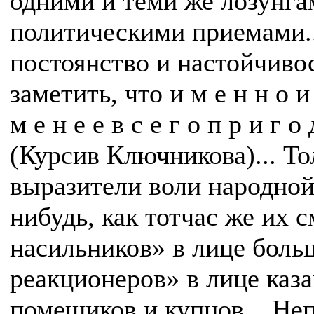
одними и теми же лозунга
политическими приемами...
постоянство и настойчиво
заметить, что и м е н н о и х
м е н е е в с е г о п р и г о
(Курсив Ключникова)... Т
выразители воли народной.
нибудь, как тотчас же их 
насильников» в лице боль
реакционеров» в лице каза
помещиков и купцов... Не