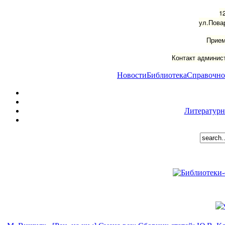
1
ул.Пова
Прием
Контакт админист
Новости
Библиотека
Справочно
Литературн