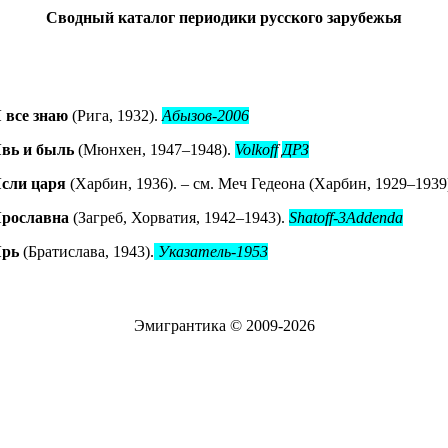
Сводный каталог периодики русского зарубежья
 все знаю
(Рига, 1932).
Абызов-2006
вь и быль
(Мюнхен, 1947–1948).
Volkoff
ДРЗ
сли царя
(Харбин, 1936). – см. Меч Гедеона (Харбин, 1929–1939
рославна
(Загреб, Хорватия, 1942–1943).
Shatoff-3Addenda
рь
(Братислава, 1943).
Указатель-1953
Эмигрантика © 2009-2026