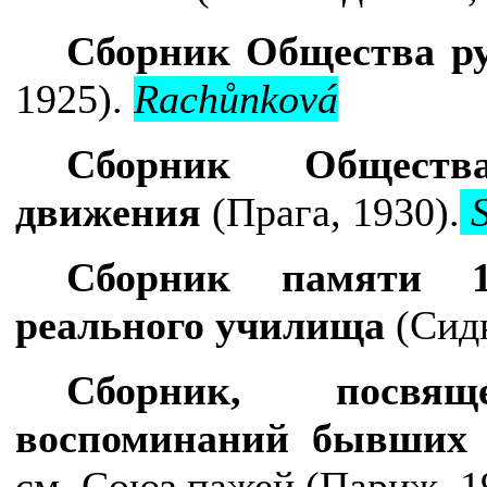
Сборник Общества р
1925).
Rach
ů
nkov
á
Сборник Обществ
движения
(Прага, 1930).
S
Сборник памяти 1-
реального училища
(Сид
Сборник, посвя
воспоминаний бывших
см.
Союз пажей
(Париж, 1