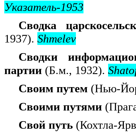
Указатель-1953
Сводка царскосельс
1937).
Shmelev
Сводки информацио
партии
(Б.м., 1932).
Shato
Своим путем
(Нью-Йор
Своими путями
(Прага
Свой путь
(Кохтла-Ярв