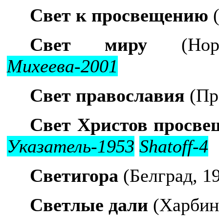
Свет к просвещению
(
Свет миру
(Норто
Михеева-2001
Свет православия
(Пр
Свет Христов просве
Указатель-1953
Shatoff-4
Светигора
(Белград, 1
Светлые дали
(Харбин