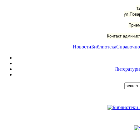
1
ул.Пова
Прием
Контакт админист
Новости
Библиотека
Справочно
Литературн