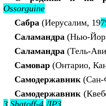
Ossorguine
Сабра
(Иерусалим, 19
7
Саламандра
(Нью-Йорк
Саламандра
(Тель-Ави
Самовар
(Онтарио, Кан
Самодержавник
(Сан-
Самодержавник
(Квебе
3
Shatoff-4
ДРЗ