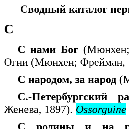
Сводный каталог пер
С
С нами Бог
(Мюнхен; 
Огни
(Мюнхен; Фрейман, 
С народом, за народ
(М
С.-Петербургский 
Женева, 1897).
Ossorguine
С родины и на 