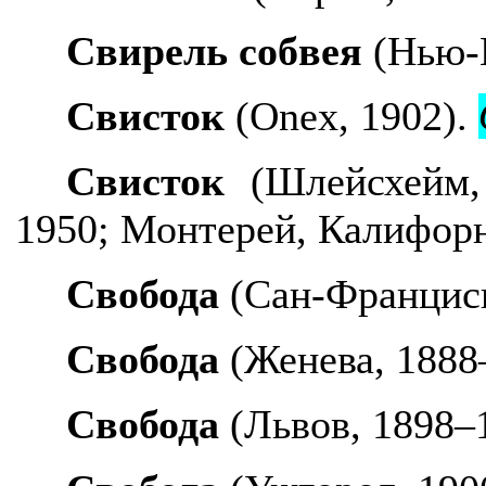
Свирель собвея
(Нью-Й
Свисток
(
Onex
, 1902).
Свисток
(Шлейсхейм,
1950; Монтерей, Калифорн
Свобода
(Сан-Франциск
Свобода
(Женева, 1888
Свобода
(Львов, 1898–