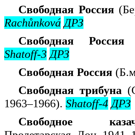
Свободная Россия
(Бе
Rach
ů
nkov
á
ДРЗ
Свободная Россия
(
Shatoff-3
ДРЗ
Свободная Россия
(Б.м
Свободная трибуна
(С
1963–1966).
Shatoff-4
ДРЗ
Свободное казач
Пролетарская, Дон, 1941–1