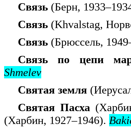
Связь
(Берн, 1933–193
Связь
(
Khvalstag
, Норв
Связь
(Брюссель, 1949
Связь по цепи ма
Shmelev
Святая земля
(Иеруса
Святая Пасха
(Харбин
(Харбин, 1927–1946).
Baki