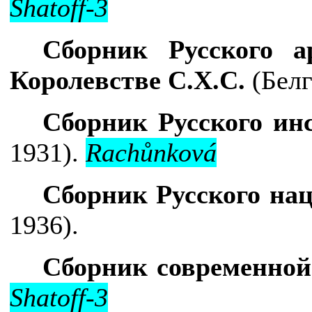
Shatoff-3
Сборник Русского а
Королевстве С.Х.С.
(Белг
Сборник Русского ин
1931).
Rach
ů
nkov
á
Сборник Русского на
1936).
Сборник современной
Shatoff-3