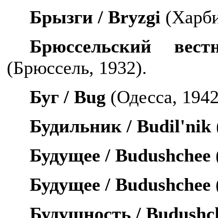
Брызги /
Bryzgi
(Харби
Брюссельский ве
(Брюссель, 1932).
Буг /
Bug
(Одесса, 1942
Будильник /
Budil
'
nik
Будущее /
Budushchee
Будущее /
Budushchee
Будущность /
Budushc