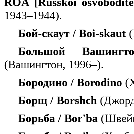
ROA
[
Russkoi
osvobodite
1943–1944).
Бой-скаут /
Boi
-
skaut
(
Большой Вашин
(Вашингтон, 1996–).
Бородино /
Borodino
(Х
Борщ /
Borshch
(Джорд
Борьба /
Bor
'
ba
(Швейц