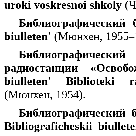
uroki
voskresnoi
shkoly
(Ч
Библиографический 
biulleten
'
(Мюнхен, 1955–
Библиографически
радиостанции «Освоб
biulleten
'
Biblioteki
r
(Мюнхен, 1954).
Библиографический б
Bibliograficheskii
biullet