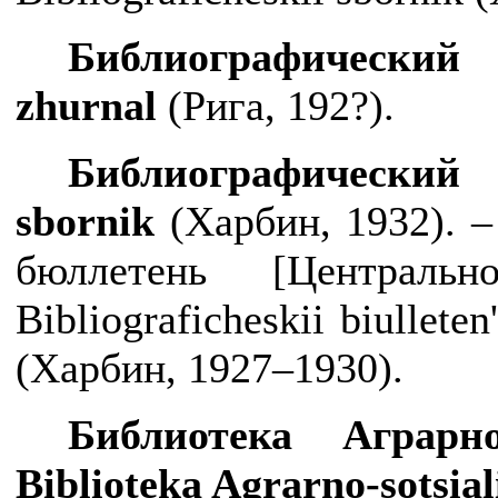
Библиографически
zhurnal
(Рига, 192?).
Библиографически
sbornik
(Харбин, 1932). –
бюллетень [Централ
Bibliograficheskii
biulleten
(Харбин, 1927–1930).
Библиотека
Аграрн
Biblioteka
Agrarno
-
sotsia