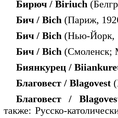
Бирюч /
Biriuch
(Белгр
Бич /
Bich
(Париж, 192
Бич /
Bich
(Нью-Йорк, 
Бич /
Bich
(Смоленск; 
Биянкурец /
Biiankure
Благовест /
Blagovest
(
Благовест /
Blagoves
также:
Русско-католическ