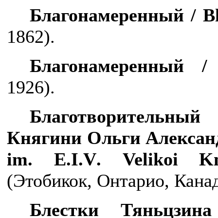
Благонамеренный /
B
1862
).
Благонамеренный 
1926).
Благотворительный
Княгини Ольги Алексан
im
.
E
.
I
.
V
.
Velikoi
Kn
(Этобикок, Онтарио, Канад
Блестки Тяньцзи