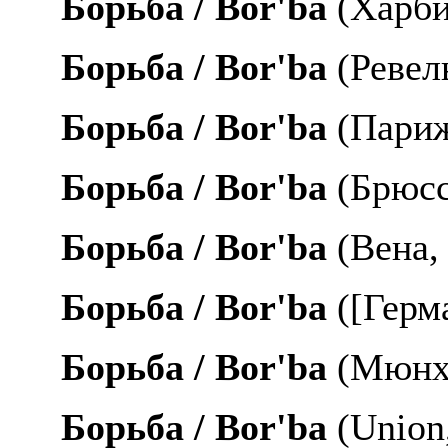
Борьба /
Bor
'
ba
(Харби
Борьба /
Bor
'
ba
(Ревель
Борьба /
Bor
'
ba
(Париж
Борьба /
Bor
'
ba
(Брюсс
Борьба /
Bor
'
ba
(Вена, 
Борьба /
Bor
'
ba
([Герм
Борьба /
Bor
'
ba
(Мюнхе
Борьба
/ Bor'ba
(Union,