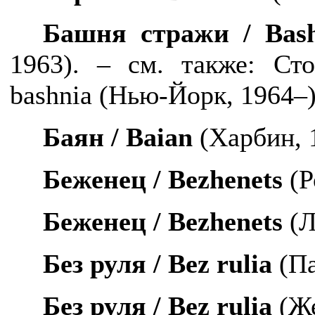
Башня стражи /
Bas
1963). – см. также: С
bashnia
(Нью-Йорк, 1964–)
Баян /
Baian
(Харбин, 
Беженец /
Bezhenets
(Р
Беженец /
Bezhenets
(Л
Без руля /
Bez
rulia
(Па
Без руля /
Bez
rulia
(Же