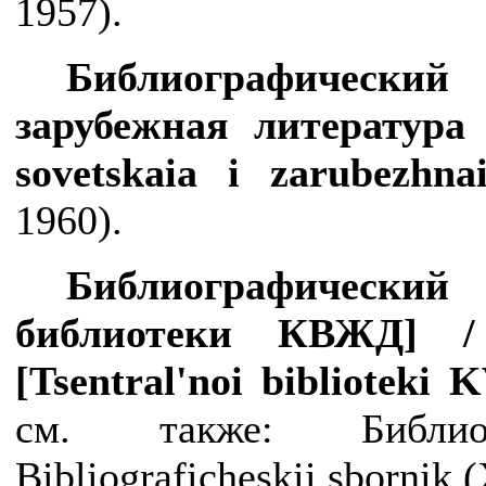
1957).
Библиографический
зарубежная литература
sovetskaia
i
zarubezhna
1960).
Библиографический
библиотеки КВЖД]
[
Tsentral
'
noi
biblioteki
K
см. также:
Библ
Bibliograficheskii
sbornik
(