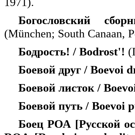
1971).
Богословский сбо
(
M
ü
nchen
;
South
Canaan
,
P
Бодрость! /
Bodrost
'!
(
Боевой друг /
Boevoi
d
Боевой листок /
Boevo
Боевой путь /
Boevoi
p
Боец РОА [Русской о