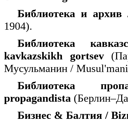
Библиотека и архив
1904).
Библиотека кавк
kavkazskikh
gortsev
(Пар
Мусульманин /
Musul
'
man
Библиотека пр
propagandista
(Берлин–Да
Бизнес & Балтия /
Biz