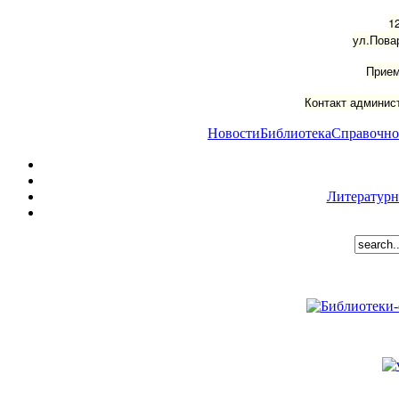
1
ул.Пова
Прием
Контакт админист
Новости
Библиотека
Справочно
Литературн