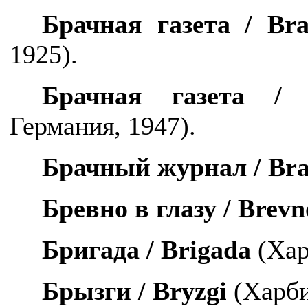
Брачная газета /
Bra
1925).
Брачная газета 
Германия, 1947).
Брачный журнал /
Bra
Бревно в глазу /
Brevn
Бригада /
Brigada
(Хар
Брызги /
Bryzgi
(Харби