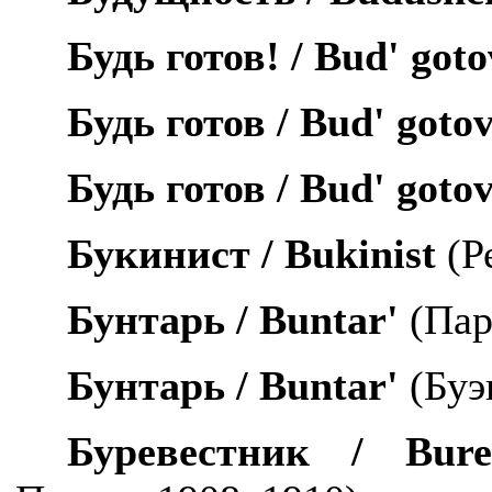
Будь готов! /
Bud
'
goto
Будь готов /
Bud
'
goto
Будь готов /
Bud
'
goto
Букинист /
Bukinist
(Ре
Бунтарь /
Buntar
'
(Пар
Бунтарь /
Buntar
'
(Буэ
Буревестник /
Bure