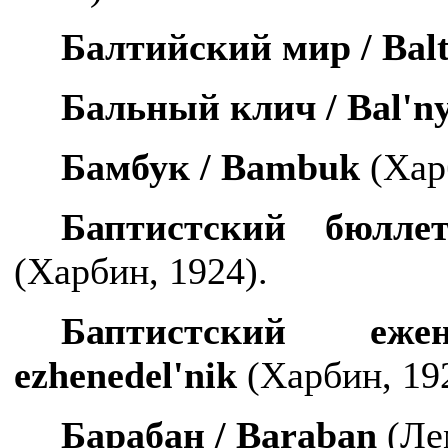
Балтийский мир /
Balt
Бальный клич /
Bal
'
ny
Бамбук /
Bambuk
(Хар
Баптистский бюлл
(Харбин, 1924).
Баптистский е
ezhenedel
'
nik
(Харбин, 19
Барабан /
Baraban
(Ле