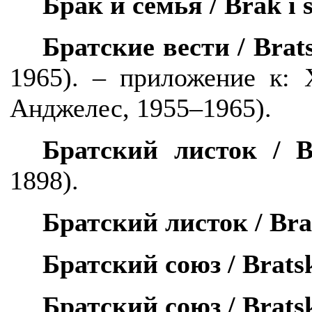
Брак и семья /
Brak
i
Братские вести /
Brat
1965). – приложение к:
Анджелес, 1955–1965).
Братский
листок
/ Br
1898).
Братский листок /
Bra
Братский союз /
Bratsk
Братский союз /
Bratsk