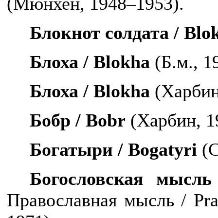
(Мюнхен, 1948–1953).
Блокнот солдата /
Blo
Блоха /
Blokha
(Б.м., 1
Блоха /
Blokha
(Харбин
Бобр /
Bobr
(Харбин, 1
Богатыри /
Bogatyri
(С
Богословская мысл
Православная мысль /
Pra