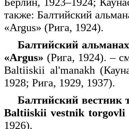
Берлин, 1923–1924; Каунас
также:
Балтийский альман
«
Argus
» (Рига, 1924).
Балтийский альманах
«
Argus
»
(Рига, 1924). – с
Baltiiskii
al
'
manakh
(Каун
1928; Рига, 1929, 1937).
Балтийский вестник 
Baltiiskii
vestnik
torgovli
1926).