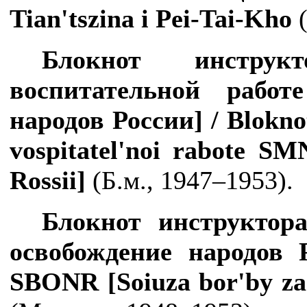
Tian
'
tszina
i
Pei
-
Tai
-
Kho
(
Блокнот инструк
воспитательной рабо
народов России] /
Blokno
vospitatel
'
noi
rabote
SM
Rossii
]
(Б.м., 1947–1953).
Блокнот инструкто
освобождение народов 
SBONR
[
Soiuza
bor
'
by
za