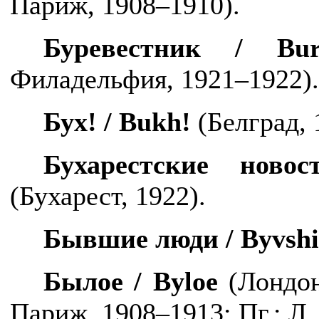
Париж, 1908–1910).
Буревестник /
Bur
Филадельфия, 1921–1922).
Бух! /
Bukh
!
(Белград, 
Бухарестские нов
(Бухарест, 1922).
Бывшие люди /
Byvshi
Былое /
Byloe
(Лондон
Париж, 1908–1913; Пг.; Л.