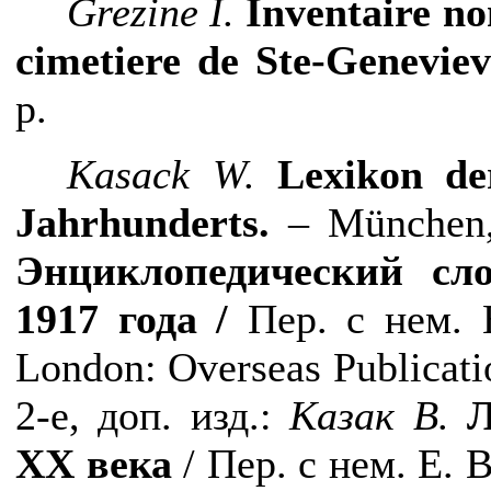
Grezine I.
Inventaire no
cimetiere de Ste-Geneviev
р
.
Kasack W.
Lexikon de
Jahrhunderts.
– München
Энциклопедический
сл
1917
года
/
Пер
.
с
нем
.
London: Overseas Publicatio
2-
е
,
доп
.
изд
.:
Казак
В
.
Л
ХХ
века
/
Пер
.
с
нем
.
Е. 