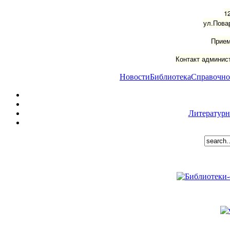
1
ул.Пова
Прием
Контакт админист
Новости
Библиотека
Справочно
Литературн