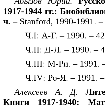
Абызов Юрий.
Русск
1917-1944 гг.: Биобибли
ч.
–
Stanford
, 1990-1991. – 
Ч.
I
: А-Г. – 1990. – 42
Ч.
II
: Д-Л. – 1990. – 4
Ч.
III
: М-Ри. – 1991. 
Ч.
IV
: Ро-Я. – 1991. –
Алексеев А. Д.
Лите
Книги 1917-1940: Ма