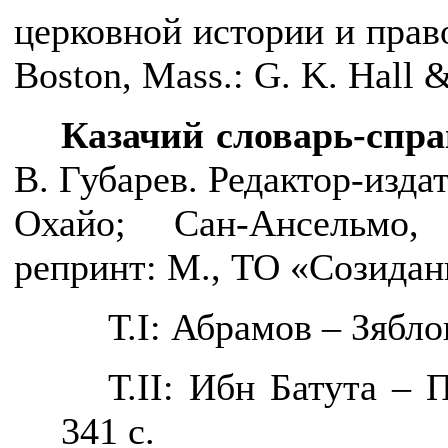
церковной истории и право
Boston, Mass.:
G
.
K
.
Hall
Казачий словарь-спра
В. Губарев. Редактор-изда
Охайо; Сан-Ансельмо,
репринт: М., ТО «Созидан
Т.
I
: Абрамов – Зяблов
Т.
II
: Ибн Батута – П
341 с.