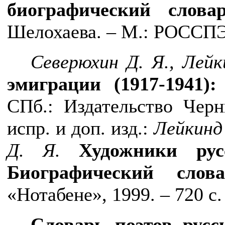
биографический слова
Шелохаева. – М.: РОССПЭН
Северюхин Д. Я.,
Лейк
эмиграции (1917-1941):
СПб.: Издательство Черн
испр. и доп. изд.:
Лейкинд 
Д. Я.
Художники русс
Биографический слова
«Нотабене», 1999. – 720 с.
Словарь поэтов русс