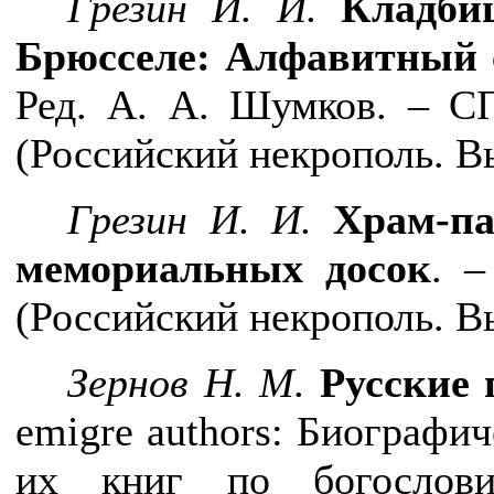
Грезин И. И.
Кладби
Брюсселе: Алфавитный 
Ред. А. А. Шумков. – СП
(Российский некрополь. В
Грезин И. И.
Храм-па
мемориальных досок
. –
(Российский некрополь. В
Зернов Н. М.
Русские 
emigre authors: Биографи
их книг по богослови