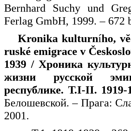
Bernhard Suchy und Gre
Ferlag GmbH, 1999. – 672 
Kronika kulturn
í
ho, v
ruské emigrace v Českoslo
1939 / Хроника культур
жизни русской эми
республике. Т.
I
-
II
. 1919-
Белошевской. – Прага: Сл
2001.