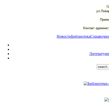
1
ул.Пова
Прием
Контакт админист
Новости
Библиотека
Справочно
Литературн